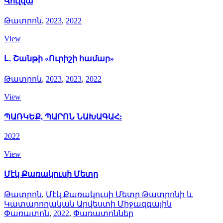
Վուլվա
Թատրոն
,
2023
,
2022
View
Լ․ Շանթի «Ուրիշի համար»
Թատրոն
,
2023
,
2023
,
2022
View
ՊԱՌԿԵՔ, ՊԱՐՈՆ ՆԱԽԱԳԱՀ:
2022
View
Մէկ Քառակուսի Մետր
Թատրոն
,
Մէկ Քառակուսի Մետր Թատրոնի և
Կատարողական Արվեստի Միջազգային
Փառատոն
,
2022
,
Փառատոններ