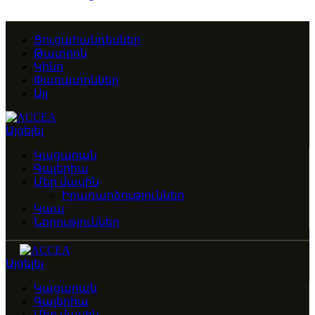
Ցուցահանդեսներ
Թատրոն
Կինո
Փառատոններ
Այլ
Այցելել
Կացարան
Գալերիա
Մեր մասին
Իրադարձություններ
Կապ
Նորություններ
Այցելել
Կացարան
Գալերիա
Մեր մասին