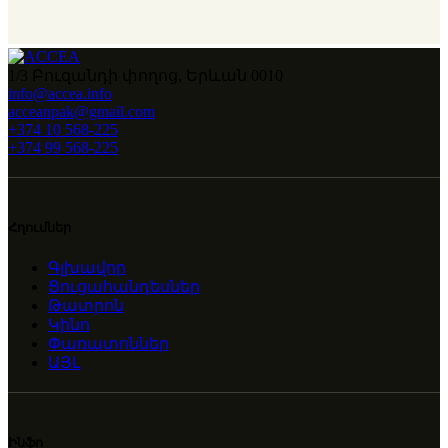
1/3 Բուզանդի փողոց, Երևան 0010
info@accea.info
acceanpak@gmail.com
+374 10 568-225
+374 99 568-225
Հղումներ
Գլխավոր
Ցուցահանդեսներ
Թատրոն
Կինո
Փառատոններ
ԱՅԼ
Ինֆո