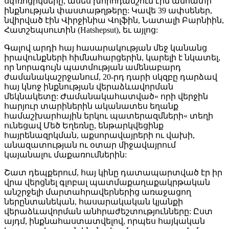
սփռոցիկները, ասես խորհդանշում էին անհատի
ինքնության փաստաթղթերը: Կավե 39 ափսեներ,
նվիրված էին Վիրջինիա Վոլֆին, Նատալի Բարնիին,
Հատշեպսուտին (Hatshepsut), եւ այլոց:
Գալով արդի հայ հասարակության մեջ կանանց
իրավունքների հիմնահարցերին, կարելի է նկատել,
որ նորագույն պատմության ամենաբարդ
ժամանակաշրջանում, 20-րդ դարի սկզբը դարձավ
հայ կնոջ ինքնության վերաձևավորման
մեկնակետը: Ժամանակահատված« որի վերջին
հարյուր տարիներին ականատես եղանք
համաշխարհային երկու պատերազմների« տեղի
ունեցավ Մեծ Եղեռնը, ենթարկվեցինք
հայրենազրկման, աքսորավայրերի ու վախի,
անազատության ու օտար միջավայրում
կայանալու մաքառումներին:
Շատ դեպքերում, հայ կինը դատապարտված էր իր
վրա վերցնել գլոբալ պատմաքաղաքակրթական
անշրջելի մարտահրավերներից առաջացող
ներընտանեկան, հասարակական կյանքի
վերաձևավորման անհրաժեշտությունները: Ըստ
այդմ, ինքնահաստատվելով, որպես հայկական