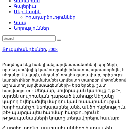
Կացարան
Գալերիա
Մեր մասին
Իրադարձություններ
Կապ
Նորություններ
Ցուցահանդեսներ
,
2008
Բազմիցս ենք հանդիպել արվեստագետների գործերի,
որտեղ սիմվոլիկ կամ ուղղակի իմաստով օգտագործվել է
սեղանը: Սակայն, սեղանը` որպես գաղափար, որի շուրջ
կարելի լիներ համախմբել արվեստի տարբեր միջոցներով
աշխատող արվեստագետների« եթե երբեք, շատ
Սեղանը, սովորական կահույք է, թէ±,
հազվագյուտ է:
արդեն սովորական դարձած կահույք: Սեղանը
կարող է վերածվել մարդու կամ հասարակության
խորհդանիշի, ներկայացնել անձ, անձի ինքնություն,
թէ± պարզապես հարմար հարթություն է
թղթապանակների կույտը տեղավորելու համար:
Հարցեր, որոնց պատասխանները հստակ չեն,