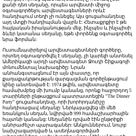
քանի դեռ սեղանը, որպես արվեստի միջոց
օգտագործելու արվեստագետների որևէ
հանդիպում տեղի չի ունեցել: Այս ցուցահանդեսը
այդ մտքի հանդիպման վայրն է: Հետաքրքիր է թե
հայկական իրականության մեջ, ինչպես և ինչպիսի
ձևեր կստանա սեղանը, եթե փորձենք օգտագործել
նրա ֆորման:
Ուսումնասիրելով արվեստագետների գործերը,
որտեղ օգտագործվել է սեղանը, չի կարելի անտեսել
Ամերիկացի արդի արվեստագետ Ջուդի Շիքագոյի
մոնումենտալ նախագիծը: Նրան
անհանգստացնում էր այն փաստը, որ
քաղաքակրթության զարգացման գործընթացում
կինը անտեսված է: 1974 թվին, արվեստագետը
համախմբեց մի խումբ կանանց, որոնք հաջորդող 5
տարիների ընթացքում պատրաստեցին ”The Dinner
Party” ցուցահանդեսը, որի խորհրդանիշը
հանդիսացավ սեղանը: Ներկայացվեց մի մեծ
եռանկյուն սեղան, նվիրված 999 համաշխարհային
հայտնի կանանց: Սեղանին դրված էին ընթրիքի
անհրաժեշտ պարագաներ: Անկյուններում, նուրբ
նախշազարդված և ասեղնագործված