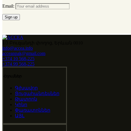
Email:
1/3 Բուզանդի փողոց, Երևան 0010
info@accea.info
acceanpak@gmail.com
+374 10 568-225
+374 99 568-225
Հղումներ
Գլխավոր
Ցուցահանդեսներ
Թատրոն
Կինո
Փառատոններ
ԱՅԼ