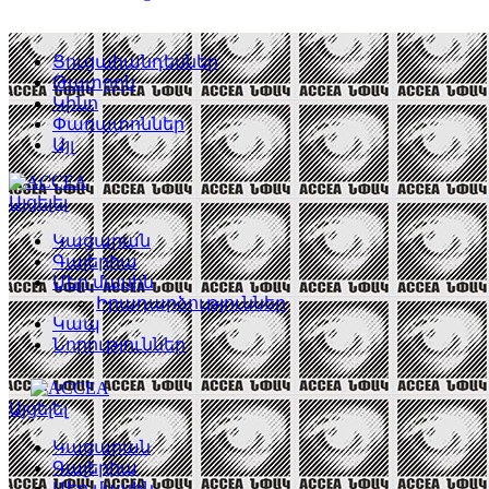
Ցուցահանդեսներ
Թատրոն
Կինո
Փառատոններ
Այլ
Այցելել
Կացարան
Գալերիա
Մեր մասին
Իրադարձություններ
Կապ
Նորություններ
Այցելել
Կացարան
Գալերիա
Մեր մասին