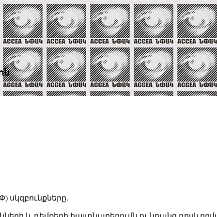
ոն
 սկզբունքները.
ւնների և դեմքերի հայտնաբերումն ու նրանց դրսևո