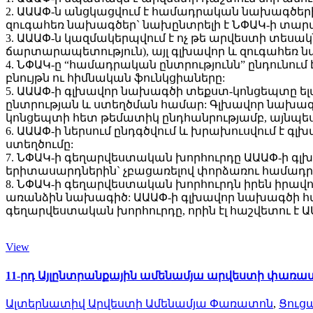
2. ԱԱԱՓ-ն անցկացվում է համադրական նախագծերի
զուգահեռ նախագծեր` նախընտրելի է ՆՓԱԿ-ի տարած
3. ԱԱԱՓ-ն կազմակերպվում է ոչ թե արվեստի տեսակ
ճարտարապետություն), այլ գլխավոր և զուգահեռ
4. ՆՓԱԿ-ը “համադրական ընտրությունն” ընդունո
բնույթն ու հիմնական ֆունկցիաները:
5. ԱԱԱՓ-ի գլխավոր նախագծի տեքստ-կոնցեպտը ելա
ընտրության և ստեղծման համար: Գլխավոր նախագ
կոնցեպտի հետ թեմատիկ ընդհանրությամբ, այնպես է
6. ԱԱԱՓ-ի ներսում ընդգծվում և խրախուսվում է 
ստեղծումը:
7. ՆՓԱԿ-ի գեղարվեստական խորհուրդը ԱԱԱՓ-ի գլ
երիտասարդներին` չբացառելով փորձառու համադրո
8. ՆՓԱԿ-ի գեղարվեստական խորհուրդն իրեն իրավ
առանձին նախագիծ: ԱԱԱՓ-ի գլխավոր նախագծի հ
գեղարվեստական խորհուրդը, որին էլ հաշվետու է
View
11-րդ Այլընտրանքային ամենամյա արվեստի փառա
Ալտերնատիվ Արվեստի Ամենամյա Փառատոն
,
Ցուց