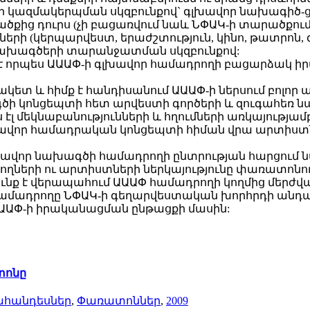
 կազմակերպման սկզբունքով` գլխավոր նախագիծ-ցու
քից դուրս (չի բացառվում նաև ՆՓԱԿ-ի տարածքում
ների (կերպարվեստ, երաժշտություն, կինո, թատրոն,
 նախագծերի տարանջատման սկզբունքով:
ւմ է որպես ԱԱԱՓ-ի գլխավոր համադրողի բացարձակ 
կետ և հիմք է հանդիսանում ԱԱԱՓ-ի ներսում բոլոր
ծի կոնցեպտի հետ արվեստի գործերի և զուգահեռ ն
լ մեկնաբանությունների և հղումների առկայությամբ
գլխավոր համադրական կոնցեպտի հիման վրա արտիստ
խավոր նախագծի համադրողի ընտրության հարցում ն
ղների ու արտիստների ներկայությունը փառատոնու
ունք է վերապահում ԱԱԱՓ համադրողի կողմից մերժվ
ամադրողը ՆՓԱԿ-ի գեղարվեստական խորհրդի անդամ
 ԱԱԱՓ-ի իրականացման ընթացքի մասին:
տոնը
ահանդեսներ
,
Փառատոններ
,
2009