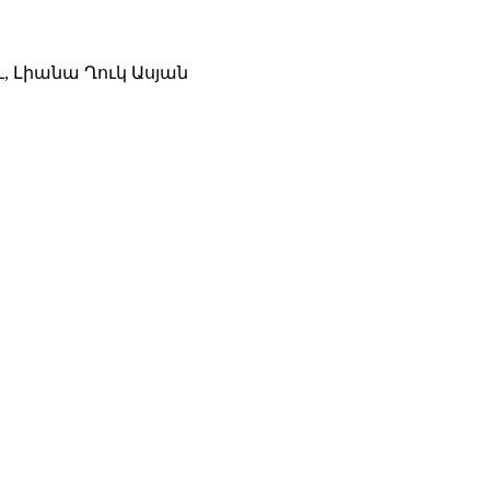
ոու, Լիանա Ղուկ Ասյան