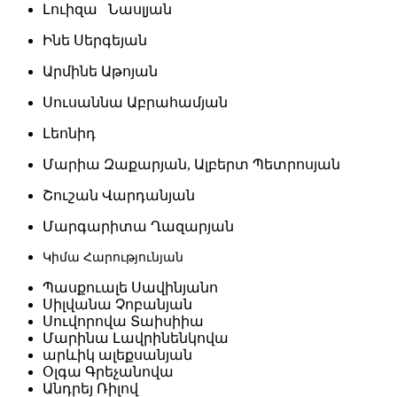
Լուիզա Նասլյան
Ինե Սերգեյան
Արմինե Աթոյան
Սուսաննա Աբրահամյան
Լեոնիդ
Մարիա Զաքարյան, Ալբերտ Պետրոսյան
Շուշան Վարդանյան
Մարգարիտա Ղազարյան
Կիմա Հարությունյան
Պասքուալե Սավինյանո
Սիլվանա Չոբանյան
Սուվորովա Տաիսիիա
Մարինա Լավրինենկովա
արևիկ ալեքսանյան
Օլգա Գրեչանովա
Անդրեյ Ռիլով