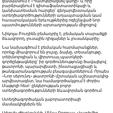
ցանկանում է «Պատկերացնել վաղը» և որը
բարձրացնում է գիտաֆանտաստիկայի և
կանխատեսման հարցեր՝ գեղարվեստական
ստեղծագործությունների ադապտացման կամ
հասարակական երևույթներից ոգեշնչված նոր
պատմությունների արտադրության միջոցով:
Նիկոլա Բուդիեն բեմադրիչ է, բեմական տարածքի
ձևավորող, լուսային դիզայներ և լուսանկարիչ:
Նա նախագծում է բեմական հարմարանքներ,
որոնք միավորում են լույսը, ձայնը, տեսանյութը,
տեխնոլոգիան և վիրտուալ պատկերի
գործընթացները՝ իր գործունեությունը ծավալելով
թատրոնի, պարարվեստի, ինստալյացիայի և
թանգարանագրության բնագավառներում։ Որպես
«Նոր սերունդ» թատրոնի մշտական աշխատակից-
արվեստագետ, նա համագործակցում է Ժորիս
Մաթյոյի հետ՝ ընկերության բոլոր
ստեղծագործությունների ձևավորման գործում:
Ստեղծագործական լաբորատորիայի
մասնակիցներն են.
Ալեքսեյ Ժիտկովսկի, Աննա Գորբաս, Վլադիմիր