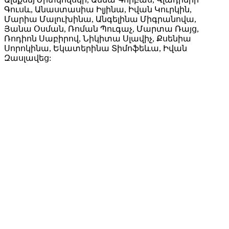
Գուսև, Անաստասիա Իլյինա, Իվան Կուրկին,
Մարիա Մալուխինա, Անգելինա Միգրանովա,
Յանա Օսման, Ռոման Պուգաչ, Մարտա Ռայց,
Ռոդիոն Սաբիրով, Նիկիտա Սլավիչ, Քսենիա
Սորոկինա, Եկատերինա Տիմոֆեևա, Իվան
Զասլավեց: