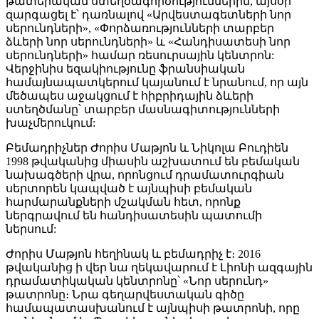
թատերական ստեղծագործություններին, այսօր
զարգացել է՝ դառնալով «Արվեստագետների նոր
սերունդների», «Փորձառությունների տարբեր
ձևերի նոր սերունդների» և «Հանդիսատեսի նոր
սերունդների» համար ռեսուրսային կենտրոն:
Վերջինիս եզակիությունը ֆրանսիական
համայնապատկերում կայանում է նրանում, որ այն
մեծապես աջակցում է հիբրիդային ձևերի
ստեղծմանը՝ տարբեր մասնագիտությունների
խաչմերուկում:
Բեմադրիչներ Ժորիս Մաթյոն և Նիկոլա Բուդիեն
1998 թվականից միասին աշխատում են բեմական
նախագծերի վրա, որոնցում դրամատուրգիան
սերտորեն կապված է այնպիսի բեմական
հարմարանքների մշակման հետ, որոնք
ներգրավում են հանդիսատեսին պատումի
ներսում:
Ժորիս Մաթյոն հեղինակ և բեմադրիչ է։ 2016
թվականից ի վեր նա ղեկավարում է Լիոնի ազգային
դրամատիկական կենտրոնը՝ «Նոր սերունդ»
թատրոնը։ Նրա գեղարվեստական գիծը
համապատասխանում է այնպիսի թատրոնի, որը