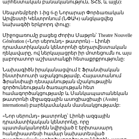
արհեստական բանականություն, ՏՀՏ, և այլն):
Սեպտեմբերի 1-ից 6-ը Նորարար Փորձառական
Արվեստի Կենտրոնում (ՆՓԱԿ) անցկացվեց
նախագծի երկրորդ փուլը:
Միջոցառումը բացեց Ժորիս Մաթյոն՝ Theatre Nouvelle
Génération («Նոր սերունդ» թատրոն) – Լիոնի
դրամատիկական կենտրոնի գեղարվեստական
ղեկավարը, ով ներկայացրեր իր մոտեցումն ու այս
լաբորատոր աշխատանքի հետաքրքրությունը:
Նախագիծն իրականացվում է Ֆրանսիական
ինստիտուտի աջակցությամբ, Հայաստանում
Ֆրանսիայի դեսպանության մշակութային
գործունեության ծառայության հետ
համագործակցությամբ և Մանկապատանեկան
թատրոնի միջազգային ասոցիացիայի (Assitej
international) բարեկամական մասնակցությամբ:
«Նոր սերունդ» թատրոնը՝ Լիոնի ազգային
դրամատիկական կենտրոնը, որը
պատմականորեն նվիրված է երիտասարդ
հանդիսատեսի համար նախատեսված