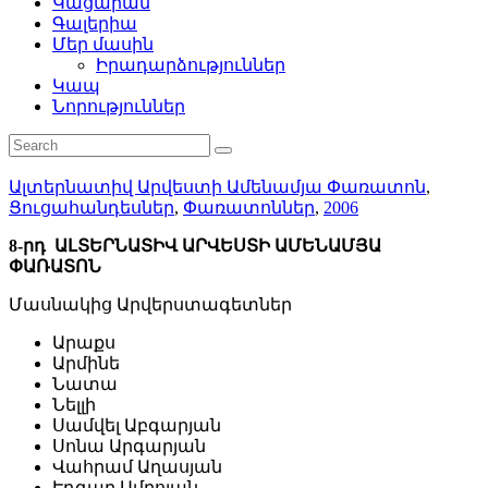
Կացարան
Գալերիա
Մեր մասին
Իրադարձություններ
Կապ
Նորություններ
Ալտերնատիվ Արվեստի Ամենամյա Փառատոն
,
Ցուցահանդեսներ
,
Փառատոններ
,
2006
8-րդ ԱԼՏԵՐՆԱՏԻՎ ԱՐՎԵՍՏԻ ԱՄԵՆԱՄՅԱ
ՓԱՌԱՏՈՆ
Մասնակից Արվերստագետներ
Արաքս
Արմինե
Նատա
Նելլի
Սամվել Աբգարյան
Սոնա Արգարյան
Վահրամ Աղասյան
Էդգար Ամրոյան