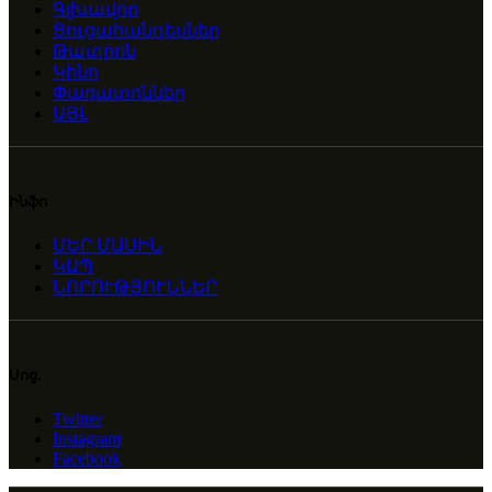
Գլխավոր
Ցուցահանդեսներ
Թատրոն
Կինո
Փառատոններ
ԱՅԼ
Ինֆո
ՄԵՐ ՄԱՍԻՆ
ԿԱՊ
ՆՈՐՈՒԹՅՈՒՆՆԵՐ
Սոց.
Twitter
Instagram
Facebook