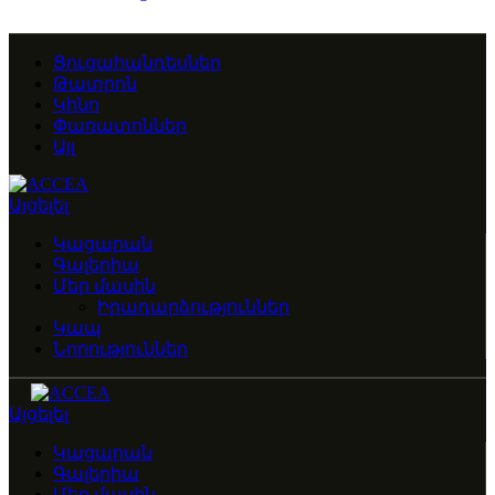
Ցուցահանդեսներ
Թատրոն
Կինո
Փառատոններ
Այլ
Այցելել
Կացարան
Գալերիա
Մեր մասին
Իրադարձություններ
Կապ
Նորություններ
Այցելել
Կացարան
Գալերիա
Մեր մասին