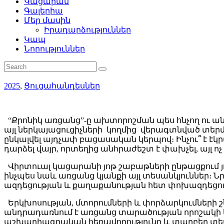
Կացարան
Գալերիա
Մեր մասին
Իրադարձություններ
Կապ
Նորություններ
2025
,
Ցուցահանդեսներ
“Քրոնիկ առցանց”-ը ախտորոշման պես հնչող ու ան
այլ ներկայացուցիչների կողմից վերագտնված տերմի
ընկալվել այդչափ բացասական կերպով։ Ինչու՞ է է
դարձել վայր, որտեղից անհրաժեշտ է փախչել, այլ ո
Վիրտուալ կացարանի յոթ շաբաթների ընթացքում յո
ինչպես նաև առցանց կյանքի այլ տեսանկյուններ։ 
ազդեցության և քաղաքանության հետ փոխազդեցութ
Երկխոսության, մտորումների և փորձարկումների շ
անդրադառնում է առցանց տարածության որոշակի կո
աշխարհագրական հեռավորությունը և տարբեր տես