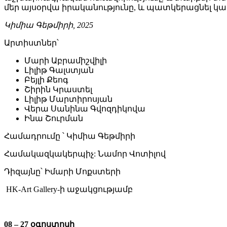
մեր այսօրվա իրականությունը, և պատկերացնել 
Կիմիա Գեթմիրի, 2025
Արտիստներ՝
Մարի Աբրամիշվիլի
Լիլիթ Գալստյան
Բեյլի Քեոգ
Շիրին Կրաստել
Լիլիթ Մարտիրոսյան
Վերա Սանինա Գվոզդիկովա
Ինա Շուրման
Համադրումը ՝ Կիմիա Գեթմիրի
Համակազկակերպիչ: Նամոր Վոտիլով
Դիզայնը՝ Իմարի Մոքստերի
HK-Art Gallery-ի աջակցությամբ
08 – 27 օգոստոսի