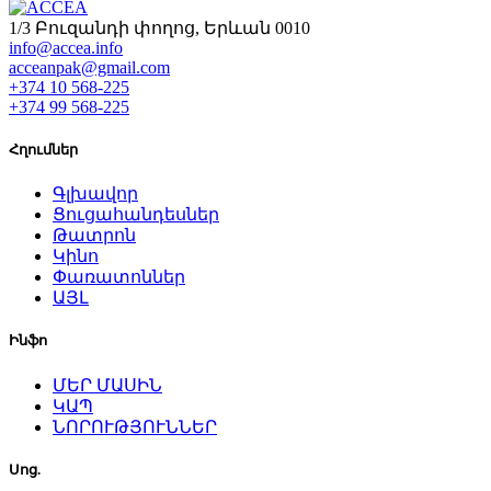
1/3 Բուզանդի փողոց, Երևան 0010
info@accea.info
acceanpak@gmail.com
+374 10 568-225
+374 99 568-225
Հղումներ
Գլխավոր
Ցուցահանդեսներ
Թատրոն
Կինո
Փառատոններ
ԱՅԼ
Ինֆո
ՄԵՐ ՄԱՍԻՆ
ԿԱՊ
ՆՈՐՈՒԹՅՈՒՆՆԵՐ
Սոց.