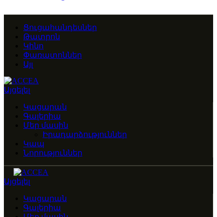
Ցուցահանդեսներ
Թատրոն
Կինո
Փառատոններ
Այլ
Այցելել
Կացարան
Գալերիա
Մեր մասին
Իրադարձություններ
Կապ
Նորություններ
Այցելել
Կացարան
Գալերիա
Մեր մասին