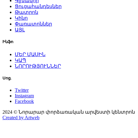
Գլխավոր
Ցուցահանդեսներ
Թատրոն
Կինո
Փառատոններ
ԱՅԼ
Ինֆո
ՄԵՐ ՄԱՍԻՆ
ԿԱՊ
ՆՈՐՈՒԹՅՈՒՆՆԵՐ
Սոց.
Twitter
Instagram
Facebook
2024 © Նորարար փորձառական արվեստի կենտրոն
Created by Artweb