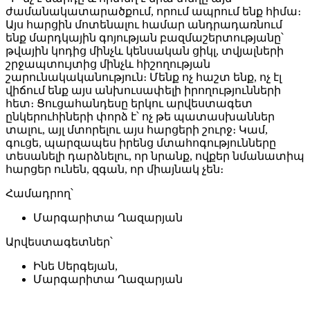
ժամանակատարածքում, որում ապրում ենք հիմա։
Այս հարցին մոտենալու համար անդրադառնում
ենք մարդկային գոյության բազմաշերտությանը՝
թվային կոդից մինչև կենսական ցիկլ, տվյալների
շրջապտույտից մինչև հիշողության
շարունակականություն։ Մենք ոչ հաշտ ենք, ոչ էլ
վիճում ենք այս անխուսափելի իրողությունների
հետ։ Ցուցահանդեսը երկու արվեստագետ
ընկերուհիների փորձ է՝ ոչ թե պատասխաններ
տալու, այլ մտորելու այս հարցերի շուրջ։ Կամ,
գուցե, պարզապես իրենց մտահոգությունները
տեսանելի դարձնելու, որ նրանք, ովքեր նմանատիպ
հարցեր ունեն, զգան, որ միայնակ չեն։
Համադրող՝
Մարգարիտա Ղազարյան
Արվեստագետներ՝
Ինե Սերգեյան,
Մարգարիտա Ղազարյան