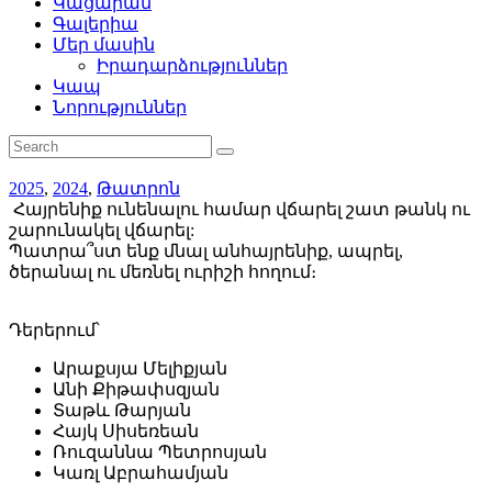
Կացարան
Գալերիա
Մեր մասին
Իրադարձություններ
Կապ
Նորություններ
2025
,
2024
,
Թատրոն
Հայրենիք ունենալու համար վճարել շատ թանկ ու
շարունակել վճարել:
Պատրա՞ստ ենք մնալ անհայրենիք, ապրել,
ծերանալ ու մեռնել ուրիշի հողում։
Դերերում՝
Արաքսյա Մելիքյան
Անի Քիթափսզյան
Տաթև Թարյան
Հայկ Սիսեռեան
Ռուզաննա Պետրոսյան
Կառլ Աբրահամյան