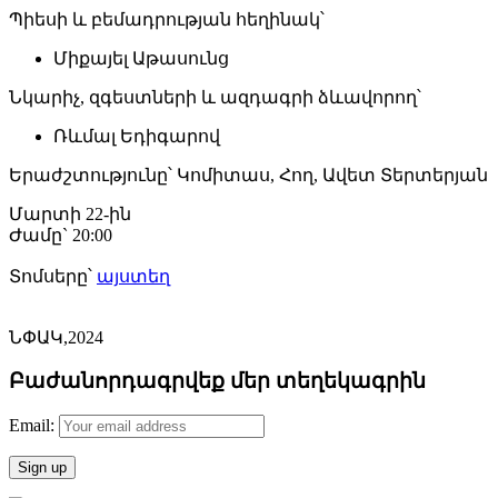
Պիեսի և բեմադրության հեղինակ՝
Միքայել Աթասունց
Նկարիչ, զգեստների և ազդագրի ձևավորող՝
Ռևմալ Եդիգարով
Երաժշտությունը՝ Կոմիտաս, Հող, Ավետ Տերտերյան
Մարտի 22-ին
Ժամը` 20:00
Տոմսերը՝
այստեղ
ՆՓԱԿ,2024
Բաժանորդագրվեք մեր տեղեկագրին
Email: