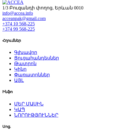
1/3 Բուզանդի փողոց, Երևան 0010
info@accea.info
acceanpak@gmail.com
+374 10 568-225
+374 99 568-225
Հղումներ
Գլխավոր
Ցուցահանդեսներ
Թատրոն
Կինո
Փառատոններ
ԱՅԼ
Ինֆո
ՄԵՐ ՄԱՍԻՆ
ԿԱՊ
ՆՈՐՈՒԹՅՈՒՆՆԵՐ
Սոց.