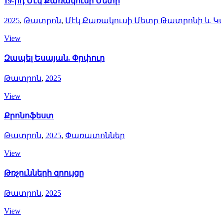
19-րդ Մէկ Քառակուսի Մետր
2025
,
Թատրոն
,
Մէկ Քառակուսի Մետր Թատրոնի և
View
Զապել Եսայան. Փրփուր
Թատրոն
,
2025
View
Քրոնոֆեստ
Թատրոն
,
2025
,
Փառատոններ
View
Թռչունների զրույցը
Թատրոն
,
2025
View