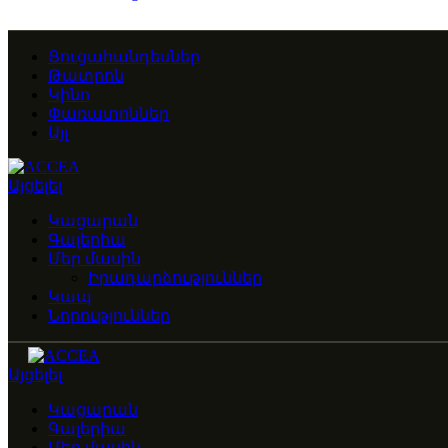
Ցուցահանդեսներ
Թատրոն
Կինո
Փառատոններ
Այլ
Այցելել
Կացարան
Գալերիա
Մեր մասին
Իրադարձություններ
Կապ
Նորություններ
Այցելել
Կացարան
Գալերիա
Մեր մասին