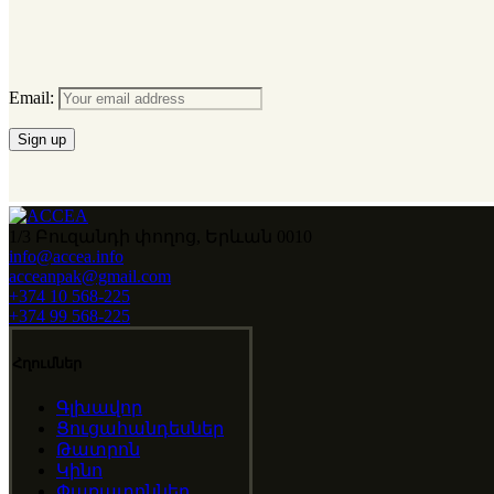
Email:
1/3 Բուզանդի փողոց, Երևան 0010
info@accea.info
acceanpak@gmail.com
+374 10 568-225
+374 99 568-225
Հղումներ
Գլխավոր
Ցուցահանդեսներ
Թատրոն
Կինո
Փառատոններ