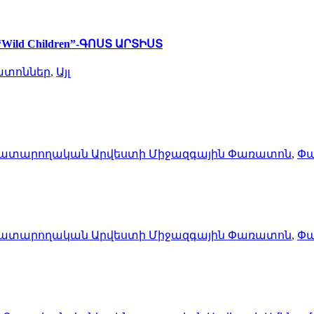
ld Children”-ԳՈՍՏ ԱՐՏԻՍՏ
տոններ
,
Այլ
 Կատարողական Արվեստի Միջազգային Փառատոն
,
Փ
 Կատարողական Արվեստի Միջազգային Փառատոն
,
Փ