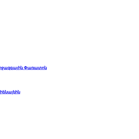
Միջազգային Փառատոն
իենալեին