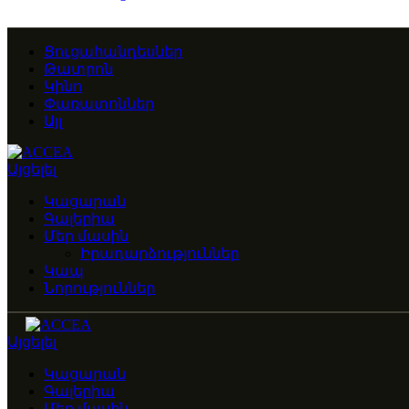
Ցուցահանդեսներ
Թատրոն
Կինո
Փառատոններ
Այլ
Այցելել
Կացարան
Գալերիա
Մեր մասին
Իրադարձություններ
Կապ
Նորություններ
Այցելել
Կացարան
Գալերիա
Մեր մասին