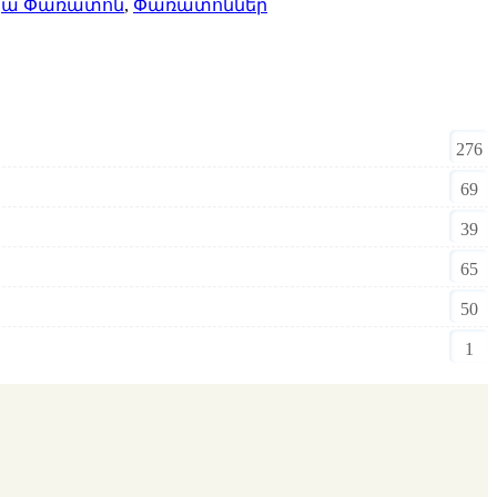
մյա Փառատոն
,
Փառատոններ
276
69
39
65
50
1