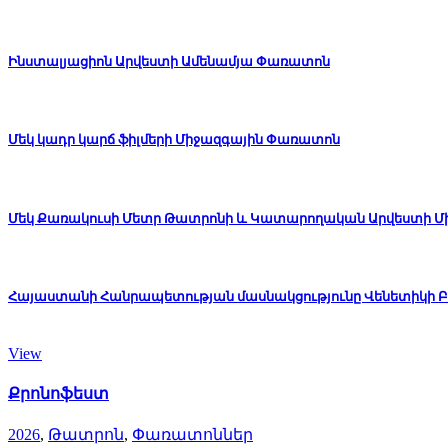
Ինստալյացիոն Արվեստի Ամենամյա Փառատոն
Մեկ կադր կարճ ֆիլմերի Միջազգային Փառատոն
Մեկ Քառակուսի Մետր Թատրոնի և Կատարողական Արվեստի 
Հայաստանի Հանրապետության մասնակցությունը Վենետիկի Բ
View
Քրոնոֆեստ
2026
,
Թատրոն
,
Փառատոններ