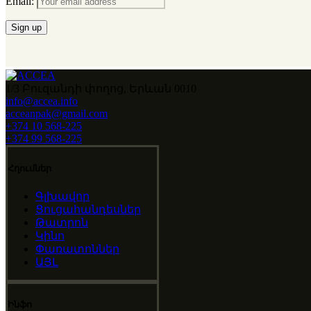
Email:
1/3 Բուզանդի փողոց, Երևան 0010
info@accea.info
acceanpak@gmail.com
+374 10 568-225
+374 99 568-225
Հղումներ
Գլխավոր
Ցուցահանդեսներ
Թատրոն
Կինո
Փառատոններ
ԱՅԼ
Ինֆո