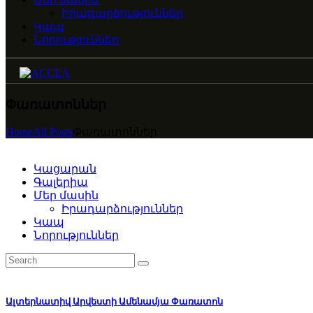
Իրադարձություններ
Կապ
Նորություններ
Փառատոններ
Home
All Posts
Փառատոններ
Կացարան
Գալերիա
Մեր մասին
Իրադարձություններ
Կապ
Նորություններ
Ալտերնատիվ Արվեստի Ամենամյա Փառատոն