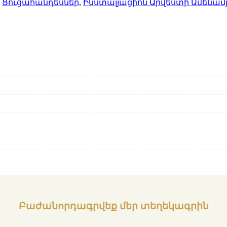
,
Ցուցահանդեսներ
,
Ինստալյացիոն Արվեստի Ամենա
Բաժանորդագրվեք մեր տեղեկագրին