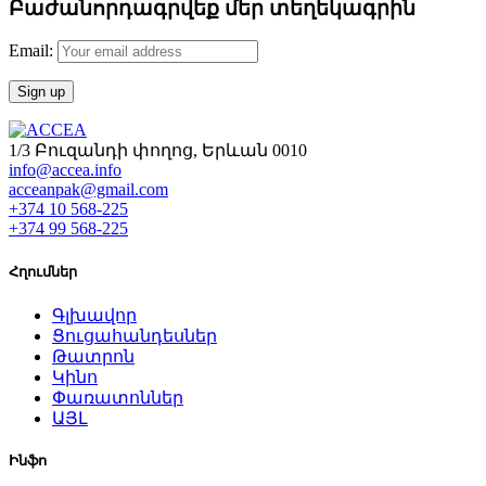
Բաժանորդագրվեք մեր տեղեկագրին
Email:
1/3 Բուզանդի փողոց, Երևան 0010
info@accea.info
acceanpak@gmail.com
+374 10 568-225
+374 99 568-225
Հղումներ
Գլխավոր
Ցուցահանդեսներ
Թատրոն
Կինո
Փառատոններ
ԱՅԼ
Ինֆո