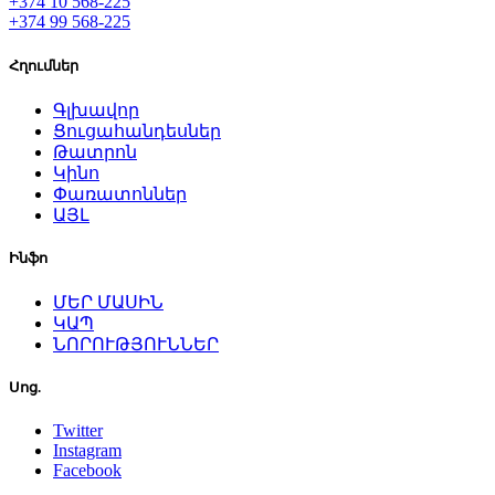
+374 10 568-225
+374 99 568-225
Հղումներ
Գլխավոր
Ցուցահանդեսներ
Թատրոն
Կինո
Փառատոններ
ԱՅԼ
Ինֆո
ՄԵՐ ՄԱՍԻՆ
ԿԱՊ
ՆՈՐՈՒԹՅՈՒՆՆԵՐ
Սոց.
Twitter
Instagram
Facebook