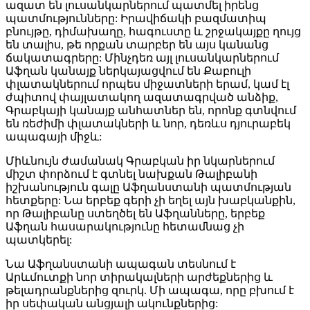
ազատ են լուսանկարներում պատմել իրենց
պատմությունները: Իրավիճակի բազմատիպ
բնույթը, դիմախաղը, հագուստը և շրջակայքը ղույց
են տալիս, թե որքան տարբեր են այս կանանց
ճակատագրերը: Մինչդեռ այլ լուսանկարներում
Աֆղան կանայք ներկայացվում են Քաբուլի
փլատակներում որպես միջատների երամ, կամ էլ
ժպիտով փայլատակող ազատագրված անձիք,
Գրաբկայի կանայք անհատներ են, որոնք գտնվում
են ռեժիմի փլատակների և նոր, դեռևս դյուրաբեկ
ապագայի միջև:
Միևնույն ժամանակ Գրաբկան իր նկարներում
միշտ փորձում է գտնել նախքան Թալիբանի
իշխանություն գալը Աֆղանստանի պատմության
հետքերը: Նա երբեք գերի չի եղել այն խաբկանքին,
որ Թալիբանը ստեղծել են Աֆղանները, երբեք
Աֆղան հասարակությունը հետամնաց չի
պատկերել:
Նա Աֆղանստանի ապագան տեսնում է
Արևմուտքի նոր տիրակալների արժեքներից և
թելադրանքներից զուրկ. Մի ապագա, որը բխում է
իր սեփական անցյալի ակունքներից: