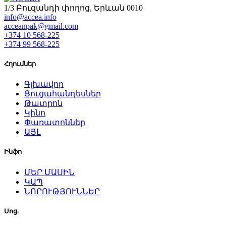
1/3 Բուզանդի փողոց, Երևան 0010
info@accea.info
acceanpak@gmail.com
+374 10 568-225
+374 99 568-225
Հղումներ
Գլխավոր
Ցուցահանդեսներ
Թատրոն
Կինո
Փառատոններ
ԱՅԼ
Ինֆո
ՄԵՐ ՄԱՍԻՆ
ԿԱՊ
ՆՈՐՈՒԹՅՈՒՆՆԵՐ
Սոց.