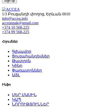
1/3 Բուզանդի փողոց, Երևան 0010
info@accea.info
acceanpak@gmail.com
+374 10 568-225
+374 99 568-225
Հղումներ
Գլխավոր
Ցուցահանդեսներ
Թատրոն
Կինո
Փառատոններ
ԱՅԼ
Ինֆո
ՄԵՐ ՄԱՍԻՆ
ԿԱՊ
ՆՈՐՈՒԹՅՈՒՆՆԵՐ